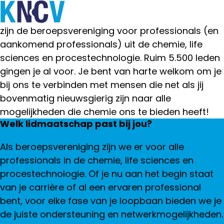
Word lid van de KNCV community
Wat leuk dat je lid wilt worden van de KNCV! Wij
Ope
Zoeken
zijn de beroepsvereniging voor professionals (en
me
aankomend professionals) uit de chemie, life
sciences en procestechnologie. Ruim 5.500 leden
gingen je al voor. Je bent van harte welkom om je
bij ons te verbinden met mensen die net als jij
bovenmatig nieuwsgierig zijn naar alle
mogelijkheden die chemie ons te bieden heeft!
Welk lidmaatschap past bij jou?
Als beroepsvereniging zijn we er voor alle
professionals in de chemie, life sciences en
procestechnologie. Of je nu aan het begin staat
van je carrière of al een ervaren professional
bent, voor elke fase van je loopbaan bieden we je
de juiste ondersteuning en netwerkmogelijkheden.