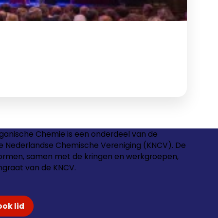
rganische Chemie is een onderdeel van de
jke Nederlandse Chemische Vereniging (KNCV). De
vormen, samen met de kringen en werkgroepen,
ngraat van de
KNCV
.
ok lid