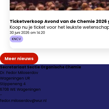
Ticketverkoop Avond van de Chemie 2026
Koop nu je ticket voor het leukste wetenschapp
30 juni 2026 om 14:20
KNCV
Meer nieuws
Secretariaat Sectie Organische Chemie
Dr. Fedor Miloserdov
Wageningen UR
Stippeneng 4
6708 WE Wageningen
-
fedor.miloserdov@wur.nl