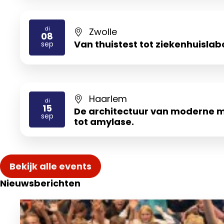
di
Zwolle
08
2026
Van thuistest tot ziekenhuislabo
sep
Haarlem
di
15
De architectuur van moderne m
2026
sep
tot amylase.
Bekijk alle events
Nieuwsberichten