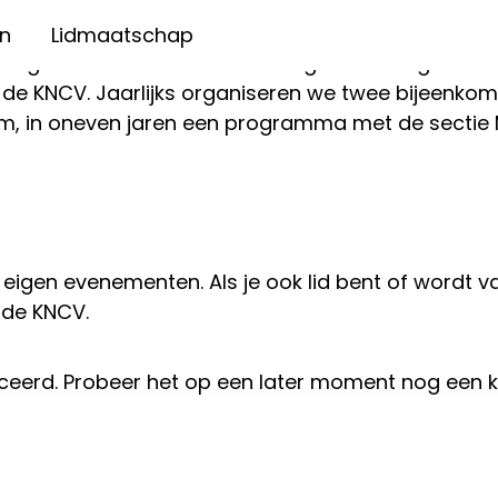
n
Lidmaatschap
organische chemie en behartigt de belangen van o
de KNCV. Jaarlijks organiseren we twee bijeenkomste
m, in oneven jaren een programma met de sectie 
 eigen evenementen. Als je ook lid bent of wordt van
 de KNCV.
ceerd. Probeer het op een later moment nog een k